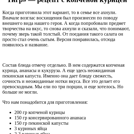
Когда приготовила этот вариант, то в семье все ахнули.
Вначале возглас восхищения был произнесен по поводу
внешнего вида нашего героя. А когда попробовали предмет
творчества на вкус, то снова ахнули и сказали, что понимают,
почему зверь такой толстый. От поедания такого салата он
просто стал очень сытым. Версия понравилась, отсюда
появилось и название.
Состав блюда отмечу отдельно. В нем содержатся копченая
курица, ананасы и кукуруза. А еще здесь неожиданная
пекинская капуста. Именно она дает блюду свежесть,
сочность и неожиданные нотки вкуса. Все это делает его
превосходным. Мы ели по три порции, и еще хотелось. Но
больше не могли.
Что нам понадобится для приготовления:
200 гр копченой курицы
150 гр консервированного ананаса
150 гр пекинской капусты
3 куриных яйца
2-3 вареных яйца