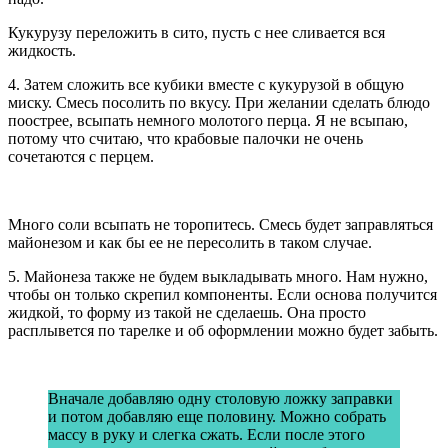
Кукурузу переложить в сито, пусть с нее сливается вся
жидкость.
4. Затем сложить все кубики вместе с кукурузой в общую
миску. Смесь посолить по вкусу. При желании сделать блюдо
поострее, всыпать немного молотого перца. Я не всыпаю,
потому что считаю, что крабовые палочки не очень
сочетаются с перцем.
Много соли всыпать не торопитесь. Смесь будет заправляться
майонезом и как бы ее не пересолить в таком случае.
5. Майонеза также не будем выкладывать много. Нам нужно,
чтобы он только скрепил компоненты. Если основа получится
жидкой, то форму из такой не сделаешь. Она просто
расплывется по тарелке и об оформлении можно будет забыть.
Вначале добавляю одну столовую ложку заправки
и потом добавляю еще половину. Можно собрать
массу в руку и слегка сжать. Если после этого