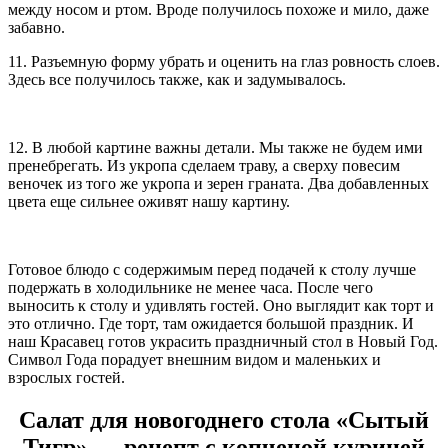
между носом и ртом. Вроде получилось похоже и мило, даже
забавно.
11. Разъемную форму убрать и оценить на глаз ровность слоев.
Здесь все получилось также, как и задумывалось.
12. В любой картине важны детали. Мы также не будем ими
пренебрегать. Из укропа сделаем траву, а сверху повесим
веночек из того же укропа и зерен граната. Два добавленных
цвета еще сильнее оживят нашу картину.
Готовое блюдо с содержимым перед подачей к столу лучше
подержать в холодильнике не менее часа. После чего
выносить к столу и удивлять гостей. Оно выглядит как торт и
это отлично. Где торт, там ожидается большой праздник. И
наш Красавец готов украсить праздничный стол в Новый Год.
Символ Года порадует внешним видом и маленьких и
взрослых гостей.
Салат для новогоднего стола «Сытый
Тигр» — рецепт с копченой курицей