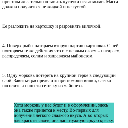
при этом желательно оставить кусочки осязаемыми. Масса
должна получиться не жидкой и не густой.
Ее разложить на картошку и разровнять вилочкой.
4. Поверх рыбы натираем вторую партию картошки. С ней
повторяем те же действия что и с первым слоем – натираем,
распределяем, солим и заправляем майонезом.
5. Одну морковь потереть на крупной терке в следующий
слой. Завитки распределить при помощи вилки, слегка
посолить и нанести сеточку из майонеза.
Хотя морковь у нас будет и в оформлении, здесь
она также придется к месту. Во-первых для
получения легкого сладкого вкуса. А во-вторых
для красоты слоев, она даст нужную яркую краску.