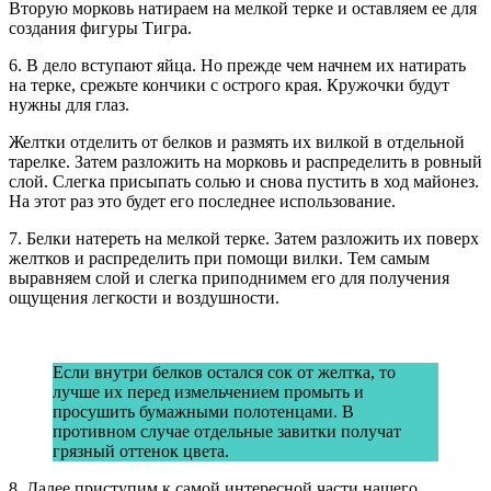
Вторую морковь натираем на мелкой терке и оставляем ее для
создания фигуры Тигра.
6. В дело вступают яйца. Но прежде чем начнем их натирать
на терке, срежьте кончики с острого края. Кружочки будут
нужны для глаз.
Желтки отделить от белков и размять их вилкой в отдельной
тарелке. Затем разложить на морковь и распределить в ровный
слой. Слегка присыпать солью и снова пустить в ход майонез.
На этот раз это будет его последнее использование.
7. Белки натереть на мелкой терке. Затем разложить их поверх
желтков и распределить при помощи вилки. Тем самым
выравняем слой и слегка приподнимем его для получения
ощущения легкости и воздушности.
Если внутри белков остался сок от желтка, то
лучше их перед измельчением промыть и
просушить бумажными полотенцами. В
противном случае отдельные завитки получат
грязный оттенок цвета.
8. Далее приступим к самой интересной части нашего