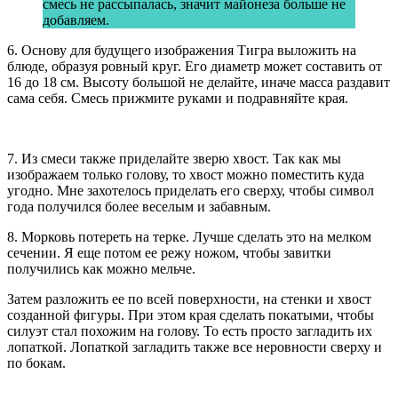
смесь не рассыпалась, значит майонеза больше не
добавляем.
6. Основу для будущего изображения Тигра выложить на
блюде, образуя ровный круг. Его диаметр может составить от
16 до 18 см. Высоту большой не делайте, иначе масса раздавит
сама себя. Смесь прижмите руками и подравняйте края.
7. Из смеси также приделайте зверю хвост. Так как мы
изображаем только голову, то хвост можно поместить куда
угодно. Мне захотелось приделать его сверху, чтобы символ
года получился более веселым и забавным.
8. Морковь потереть на терке. Лучше сделать это на мелком
сечении. Я еще потом ее режу ножом, чтобы завитки
получились как можно мельче.
Затем разложить ее по всей поверхности, на стенки и хвост
созданной фигуры. При этом края сделать покатыми, чтобы
силуэт стал похожим на голову. То есть просто загладить их
лопаткой. Лопаткой загладить также все неровности сверху и
по бокам.