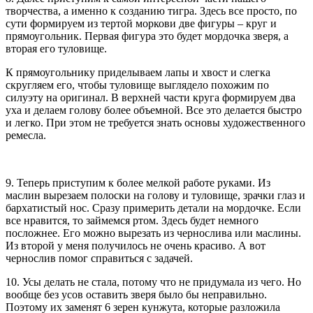
творчества, а именно к созданию тигра. Здесь все просто, по
сути формируем из тертой моркови две фигуры – круг и
прямоугольник. Первая фигура это будет мордочка зверя, а
вторая его туловище.
К прямоугольнику приделываем лапы и хвост и слегка
скругляем его, чтобы туловище выглядело похожим по
силуэту на оригинал. В верхней части круга формируем два
уха и делаем голову более объемной. Все это делается быстро
и легко. При этом не требуется знать основы художественного
ремесла.
9. Теперь приступим к более мелкой работе руками. Из
маслин вырезаем полоски на голову и туловище, зрачки глаз и
бархатистый нос. Сразу примерить детали на мордочке. Если
все нравится, то займемся ртом. Здесь будет немного
посложнее. Его можно вырезать из чернослива или маслины.
Из второй у меня получилось не очень красиво. А вот
чернослив помог справиться с задачей.
10. Усы делать не стала, потому что не придумала из чего. Но
вообще без усов оставить зверя было бы неправильно.
Поэтому их заменят 6 зерен кунжута, которые разложила