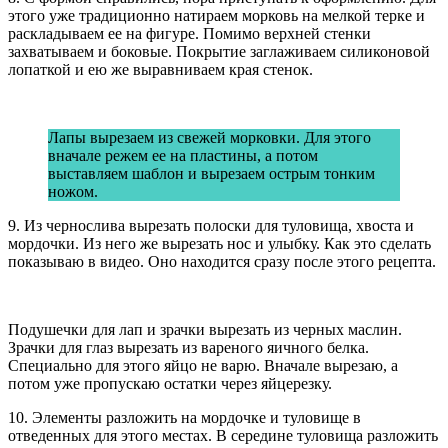
этого уже традиционно натираем морковь на мелкой терке и
раскладываем ее на фигуре. Помимо верхней стенки
захватываем и боковые. Покрытие заглаживаем силиконовой
лопаткой и ею же выравниваем края стенок.
Лапы вырезаем из свежей морковки. Для этого
вначале режем ее на пластины, а потом
выставляем шаблон и вырезаем острым тонким
ножом.
9. Из чернослива вырезать полоски для туловища, хвоста и
мордочки. Из него же вырезать нос и улыбку. Как это сделать
показываю в видео. Оно находится сразу после этого рецепта.
Подушечки для лап и зрачки вырезать из черных маслин.
Зрачки для глаз вырезать из вареного яичного белка.
Специально для этого яйцо не варю. Вначале вырезаю, а
потом уже пропускаю остатки через яйцерезку.
10. Элементы разложить на мордочке и туловище в
отведенных для этого местах. В середине туловища разложить