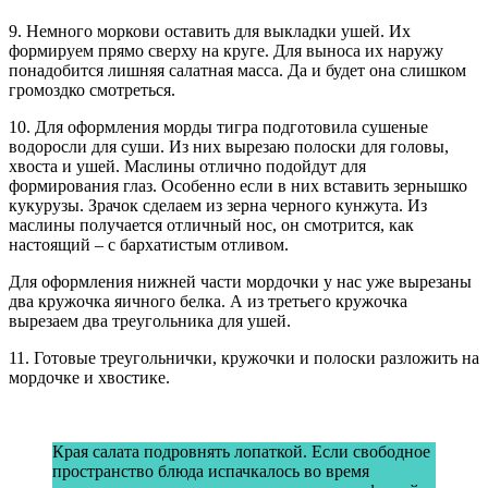
9. Немного моркови оставить для выкладки ушей. Их
формируем прямо сверху на круге. Для выноса их наружу
понадобится лишняя салатная масса. Да и будет она слишком
громоздко смотреться.
10. Для оформления морды тигра подготовила сушеные
водоросли для суши. Из них вырезаю полоски для головы,
хвоста и ушей. Маслины отлично подойдут для
формирования глаз. Особенно если в них вставить зернышко
кукурузы. Зрачок сделаем из зерна черного кунжута. Из
маслины получается отличный нос, он смотрится, как
настоящий – с бархатистым отливом.
Для оформления нижней части мордочки у нас уже вырезаны
два кружочка яичного белка. А из третьего кружочка
вырезаем два треугольника для ушей.
11. Готовые треугольнички, кружочки и полоски разложить на
мордочке и хвостике.
Края салата подровнять лопаткой. Если свободное
пространство блюда испачкалось во время