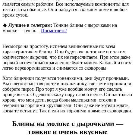
является самым рабочим. Все используемые компоненты для
теста взяты обычные. Они найдутся в каждом доме в любое
время суток.
🔥 Лучшее в телеграм:
Тонкие блины с дырочками на
молоке — очень...
Посмотреть!
Несмотря на простоту, испечем великолепные по всем
характеристикам блины. Они будут очень тонкие и с таким
количеством дырочек, что их не пересчитаете. При этом даже
первый испеченный красавец не будет комом. Каждый из них
легко переворачивается и снимается со сковороды.
Хотя блинчики получатся тоненькими, они будут прочными.
Вы с легкостью завернете в них начинку, сделаете курник или
соберете пирог. Про торт я уже вообще молчу, его сделать
проще всего. Отдельно скажу пару слов о вкусе. Он настолько
хорош, что мои дети, когда были маленькими, стояли в
очереди за горячими кругляшами. Они даже не хотели ждать,
когда те остынут. Так и ели их горячими прямо со сковородки.
Блины на молоке с дырочками —
тонкие и очень вкусные