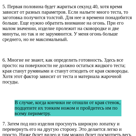
5. Первая половина будет жариться секунд 40, хотя время
зависит от разных параметров. Если нальете много теста, то
заготовка получится толстой. Для нее и времени понадобится
больше. Еще нужно обратить внимание на огонь. При его
малом значении, изделие пролежит на сковородке и две
минуты, но так и не зарумянится. У меня огонь больше
среднего, но не максимальный.
6. Многие не знают, как определить готовность. Здесь все
просто: на поверхности не должно остаться жидкого теста;
края станут румяными и станут отходить от края сковороды.
Хотя этот фактор зависит от теста и материала жарочной
посуды.
В случае, когда кончики не отошли от края стенок,
подцепите их тонким ножом и пройдитесь им по
всему периметру.
7. Затем под низ изделия просунуть широкую лопатку и
перевернуть его на другую сторону. Это делается легко и
просто. Ниже будет видео и там можно будет посмотреть весь