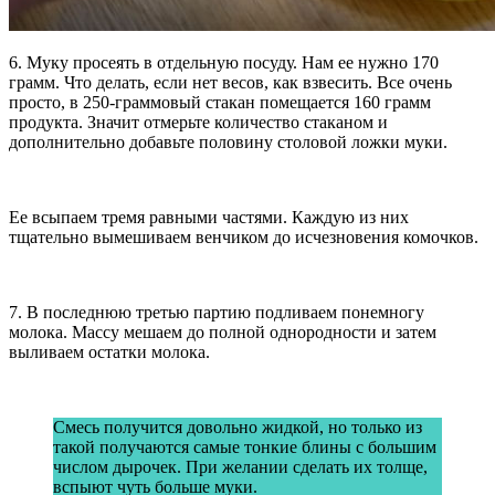
6. Муку просеять в отдельную посуду. Нам ее нужно 170
грамм. Что делать, если нет весов, как взвесить. Все очень
просто, в 250-граммовый стакан помещается 160 грамм
продукта. Значит отмерьте количество стаканом и
дополнительно добавьте половину столовой ложки муки.
Ее всыпаем тремя равными частями. Каждую из них
тщательно вымешиваем венчиком до исчезновения комочков.
7. В последнюю третью партию подливаем понемногу
молока. Массу мешаем до полной однородности и затем
выливаем остатки молока.
Смесь получится довольно жидкой, но только из
такой получаются самые тонкие блины с большим
числом дырочек. При желании сделать их толще,
вспыют чуть больше муки.