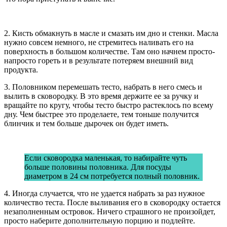
2. Кисть обмакнуть в масле и смазать им дно и стенки. Масла
нужно совсем немного, не стремитесь наливать его на
поверхность в большом количестве. Там оно начнем просто-
напросто гореть и в результате потеряем внешний вид
продукта.
3. Половником перемешать тесто, набрать в него смесь и
вылить в сковородку. В это время держите ее за ручку и
вращайте по кругу, чтобы тесто быстро растеклось по всему
дну. Чем быстрее это проделаете, тем тоньше получится
блинчик и тем больше дырочек он будет иметь.
Если сковородка маленькая, то набирайте чуть
больше половины половника. Для посуды
диаметром в 24 см потребуется полный половник.
4. Иногда случается, что не удается набрать за раз нужное
количество теста. После выливания его в сковородку остается
незаполненным островок. Ничего страшного не произойдет,
просто наберите дополнительную порцию и подлейте.