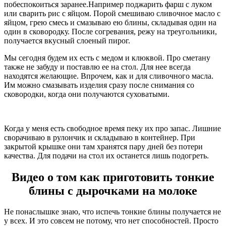
побеспокоиться заранее.Например поджарить фарш с луком
или сварить рис с яйцом. Порой смешиваю сливочное масло с
яйцом, грею смесь и смазываю ею блины, складывая один на
один в сковородку. После согревания, режу на треугольники,
получается вкусный слоеный пирог.
Мы сегодня будем их есть с медом и клюквой. Про сметану
также не забуду и поставлю ее на стол. Для нее всегда
находятся желающие. Впрочем, как и для сливочного масла.
Им можно смазывать изделия сразу после снимания со
сковородки, когда они получаются суховатыми.
Когда у меня есть свободное время пеку их про запас. Лишние
сворачиваю в рулончик и складываю в контейнер. При
закрытой крышке они там хранятся пару дней без потери
качества. Для подачи на стол их останется лишь подогреть.
Видео о том как приготовить тонкие
блины с дырочками на молоке
Не понаслышке знаю, что испечь тонкие блины получается не
у всех. И это совсем не потому, что нет способностей. Просто