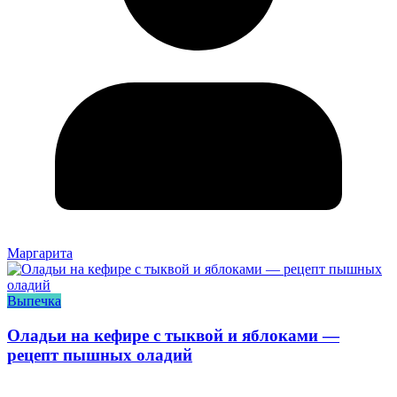
Маргарита
Выпечка
Оладьи на кефире с тыквой и яблоками —
рецепт пышных оладий