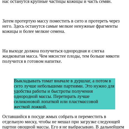
нас останутся крупные частицы кожицы и часть семян.
Затем протертую массу поместить в сито и протереть через
него. Здесь останутся самые мелкие ненужные фрагменты
кожицы и более мелкие семена.
На выходе должна получиться однородная и слегка
жидковатая масса. Чем мясистее плоды, тем больше мякоти
получится в готовом напитке.
Выкладывать томат вначале в дуршлаг, а потом в
сито лучше небольшими партиями. Это нужно для
удобства работы и быстроты получения
однородной массы. Перетирать лучше
силиконовой лопаткой или пластмассовой
жесткой ложкой.
Оставшийся в посуде жмых собрать и переместить в
отдельную миску, чтобы не мешал при загрузке следующей
партии овощной массы. Его я не выбрасываю. В дальнейшем