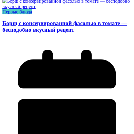
Первые блюда
Борщ с консервированной фасолью в томате —
бесподобно вкусный рецепт