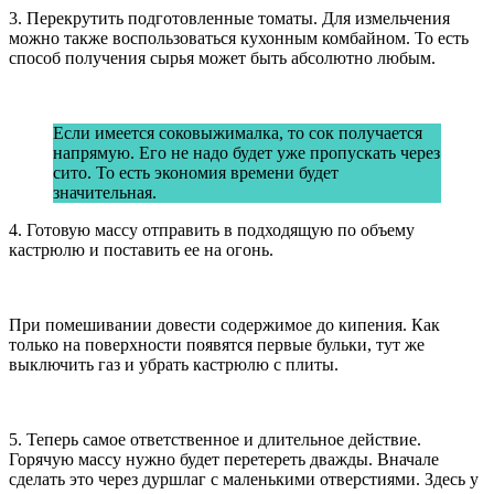
3. Перекрутить подготовленные томаты. Для измельчения
можно также воспользоваться кухонным комбайном. То есть
способ получения сырья может быть абсолютно любым.
Если имеется соковыжималка, то сок получается
напрямую. Его не надо будет уже пропускать через
сито. То есть экономия времени будет
значительная.
4. Готовую массу отправить в подходящую по объему
кастрюлю и поставить ее на огонь.
При помешивании довести содержимое до кипения. Как
только на поверхности появятся первые бульки, тут же
выключить газ и убрать кастрюлю с плиты.
5. Теперь самое ответственное и длительное действие.
Горячую массу нужно будет перетереть дважды. Вначале
сделать это через дуршлаг с маленькими отверстиями. Здесь у