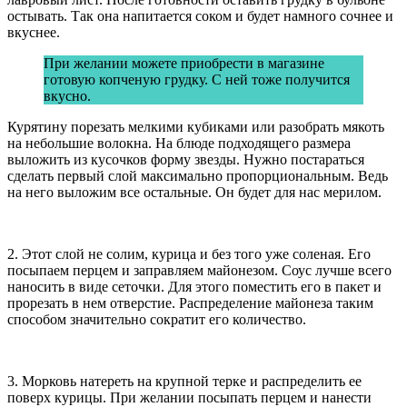
остывать. Так она напитается соком и будет намного сочнее и
вкуснее.
При желании можете приобрести в магазине
готовую копченую грудку. С ней тоже получится
вкусно.
Курятину порезать мелкими кубиками или разобрать мякоть
на небольшие волокна. На блюде подходящего размера
выложить из кусочков форму звезды. Нужно постараться
сделать первый слой максимально пропорциональным. Ведь
на него выложим все остальные. Он будет для нас мерилом.
2. Этот слой не солим, курица и без того уже соленая. Его
посыпаем перцем и заправляем майонезом. Соус лучше всего
наносить в виде сеточки. Для этого поместить его в пакет и
прорезать в нем отверстие. Распределение майонеза таким
способом значительно сократит его количество.
3. Морковь натереть на крупной терке и распределить ее
поверх курицы. При желании посыпать перцем и нанести