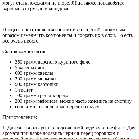
могут стать похожими на пюре. Яйца также понадобятся
вареные в вкрутую и холодные.
Процесс приготовления состоит из того, чтобы должным
образом измельчить компоненты и собрать их в слои. То есть
все очень просто.
Состав компонентов:
350 грамм вареного куриного филе
5 вареных яиц
600 грамм свеклы
250 грамм моркови
500 грамм картошки
1 гранат
100 грамм грецких орехов
200 грамм майонеза, можно часть заменить на сметану
соль и молотый черный перец по вкусу
Приготовление:
1. Для салата отварить в подсоленной воде куриное филе. Для
аромата при варке добавить черный перец горошком и
лавровый лист. После готовности оставить грудку в бульоне