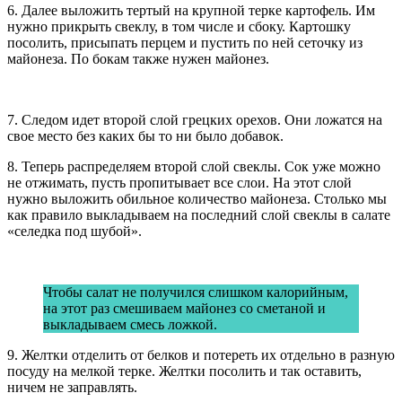
6. Далее выложить тертый на крупной терке картофель. Им
нужно прикрыть свеклу, в том числе и сбоку. Картошку
посолить, присыпать перцем и пустить по ней сеточку из
майонеза. По бокам также нужен майонез.
7. Следом идет второй слой грецких орехов. Они ложатся на
свое место без каких бы то ни было добавок.
8. Теперь распределяем второй слой свеклы. Сок уже можно
не отжимать, пусть пропитывает все слои. На этот слой
нужно выложить обильное количество майонеза. Столько мы
как правило выкладываем на последний слой свеклы в салате
«селедка под шубой».
Чтобы салат не получился слишком калорийным,
на этот раз смешиваем майонез со сметаной и
выкладываем смесь ложкой.
9. Желтки отделить от белков и потереть их отдельно в разную
посуду на мелкой терке. Желтки посолить и так оставить,
ничем не заправлять.