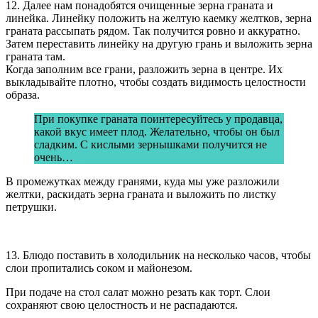
12. Далее нам понадобятся очищенные зерна граната и
линейка. Линейку положить на желтую каемку желтков, зерна
граната рассыпать рядом. Так получится ровно и аккуратно.
Затем переставить линейку на другую грань и выложить зерна
граната там.
Когда заполним все грани, разложить зерна в центре. Их
выкладывайте плотно, чтобы создать видимость целостности
образа.
При покупке граната поинтересуйтесь у продавца,
какой вкус имеет плод. Желательно, чтобы он был
сладким. С кислыми зернышками получится не
очень…
В промежутках между гранями, куда мы уже разложили
желтки, раскидать зерна граната и выложить по листку
петрушки.
13. Блюдо поставить в холодильник на несколько часов, чтобы
слои пропитались соком и майонезом.
При подаче на стол салат можно резать как торт. Слои
сохраняют свою целостность и не распадаются.