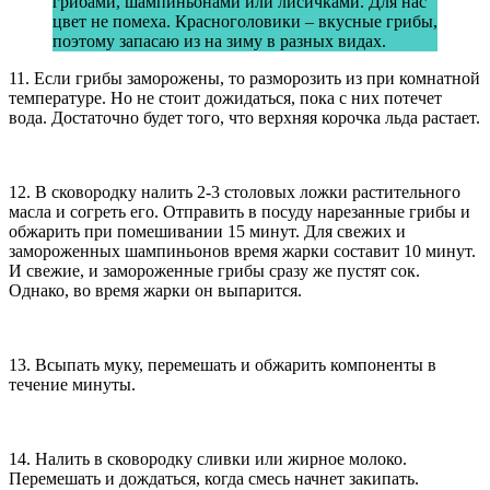
грибами, шампиньонами или лисичками. Для нас
цвет не помеха. Красноголовики – вкусные грибы,
поэтому запасаю из на зиму в разных видах.
11. Если грибы заморожены, то разморозить из при комнатной
температуре. Но не стоит дожидаться, пока с них потечет
вода. Достаточно будет того, что верхняя корочка льда растает.
12. В сковородку налить 2-3 столовых ложки растительного
масла и согреть его. Отправить в посуду нарезанные грибы и
обжарить при помешивании 15 минут. Для свежих и
замороженных шампиньонов время жарки составит 10 минут.
И свежие, и замороженные грибы сразу же пустят сок.
Однако, во время жарки он выпарится.
13. Всыпать муку, перемешать и обжарить компоненты в
течение минуты.
14. Налить в сковородку сливки или жирное молоко.
Перемешать и дождаться, когда смесь начнет закипать.