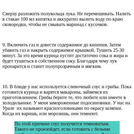
Сверху разложить полукольца лука. Не перемешивать. Налить
в стакан 100 мл кипятка и аккуратно вылить воду по краю
сковородки, чтобы не смывать маринад с кусочков.
9. Включить газ и довести содержимое до кипения. Затем
убавить газ и накрыть содержимое крышкой. Тушить 25-30
минут. За это время курица пустит достаточно сока и жира и
будет тушиться в собственном соку. Благодаря чему лук
пропарится и станет полупрозрачным и мягким.
10. В блюде у нас используется сливочный соус и грибы. Пока
готовится курица и варятся макароны, займемся их
приготовлением. Грибы берите те, что любите или имеете в
холодильнике. У меня замороженные подосиновики. У нас на
Урале их называют красноголовиками по окрасу шляпки.
Когда их варишь, или морозишь, они темнеют.
По этой причине соус получится темноватым.
Такого не произойдет, если готовить с белыми