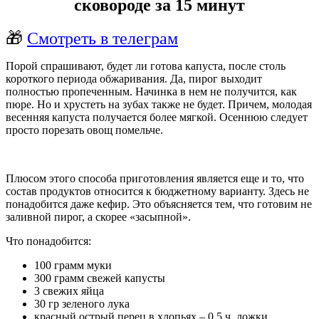
сковороде за 15 минут
🎁
Смотреть в телеграм
Порой спрашивают, будет ли готова капуста, после столь
короткого периода обжаривания. Да, пирог выходит
полностью пропеченным. Начинка в нем не получится, как
пюре. Но и хрустеть на зубах также не будет. Причем, молодая
весенняя капуста получается более мягкой. Осеннюю следует
просто порезать овощ помельче.
Плюсом этого способа приготовления является еще и то, что
состав продуктов относится к бюджетному варианту. Здесь не
понадобится даже кефир. Это объясняется тем, что готовим не
заливной пирог, а скорее «засыпной».
Что понадобится:
100 грамм муки
300 грамм свежей капусты
3 свежих яйца
30 гр зеленого лука
красный острый перец в хлопьях – 0,5 ч. ложки